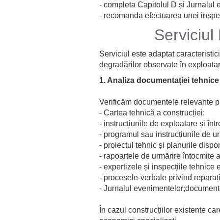
- completa Capitolul D și Jurnalul
- recomanda efectuarea unei inspecț
Serviciu
Serviciul este adaptat caracteristici
degradărilor observate în exploatar
1. Analiza documentației tehnice
Verificăm documentele relevante pu
- Cartea tehnică a construcției;
- instrucțiunile de exploatare și într
- programul sau instrucțiunile de u
- proiectul tehnic și planurile dispo
- rapoartele de urmărire întocmite a
- expertizele și inspecțiile tehnice 
- procesele-verbale privind reparații
- Jurnalul evenimentelor;documentel
În cazul construcțiilor existente 