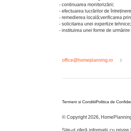
- continuarea monitorizării;
- efectuarea lucrărilor de întreținere
- remedierea locală;verificarea prin
- solicitarea unei expertize tehnice;
- instituirea unei forme de urmărir
office@homeplanning.ro
Termeni si Conditii
Politica de Confiden
© Copyright 2026, HomePlanning.
Site-ul oferă informații cu privi