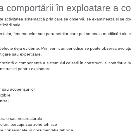
 comportării în exploatare a con
te activitatea sistematică prin care se observă, se examinează și se 
lizării sale.
ctelor, fenomenelor sau parametrilor care pot semnala modificări ale capa
fecte deja evidente. Prin verificări periodice se poate observa evoluția 
stigare sau expertizare.
ezintă o componentă a sistemului calității în construcții și contribuie l
onstrucției pentru exploatare
r sau acoperișurilor
zibile
nisaj
urale sau nestructurale
oluri, parcaje sau zone tehnice
uie consemnate în documentația tehnică