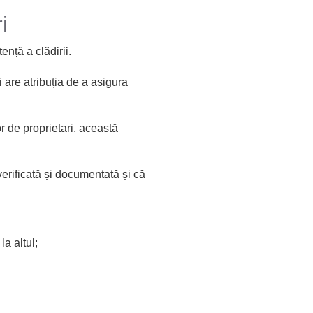
i
nță a clădirii.
i are atribuția de a asigura
or de proprietari, această
erificată și documentată și că
la altul;