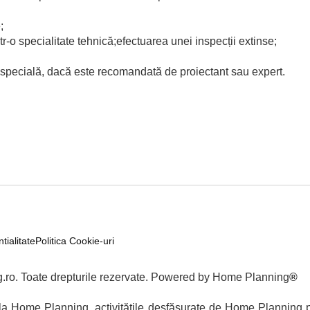
;
tr-o specialitate tehnică;efectuarea unei inspecții extinse;
e specială, dacă este recomandată de proiectant sau expert.
tialitate
Politica Cookie-uri
ro. Toate drepturile rezervate. Powered by Home Planning
®
re la Home Planning, activitățile desfășurate de Home Planning p