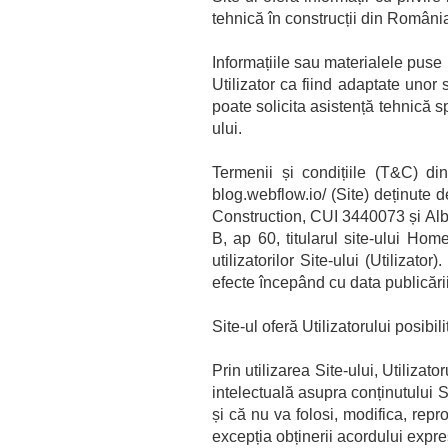
tehnică în construcții din România 
Informațiile sau materialele puse 
Utilizator ca fiind adaptate unor 
poate solicita asistență tehnică sp
ului.
Termenii și condițiile (T&C) din
blog.webflow.io/ (Site) deținute 
Construction, CUI 3440073 și Albu
B, ap 60, titularul site-ului H
utilizatorilor Site-ului (Utiliza
efecte începând cu data publicării
Site-ul oferă Utilizatorului posib
Prin utilizarea Site-ului, Utilizat
intelectuală asupra conținutului Sit
și că nu va folosi, modifica, repr
excepția obținerii acordului expr