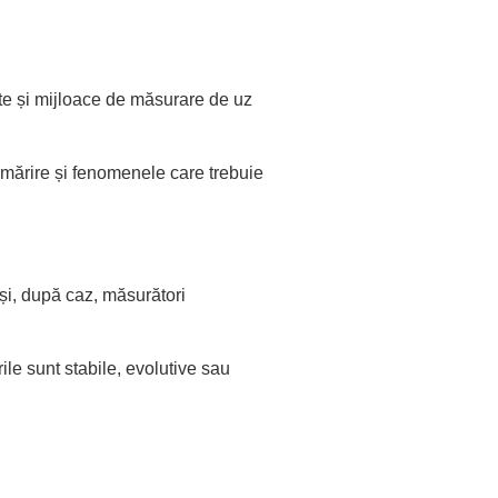
te și mijloace de măsurare de uz
urmărire și fenomenele care trebuie
 și, după caz, măsurători
le sunt stabile, evolutive sau