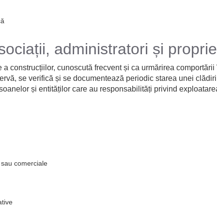
că
ociații, administratori și propriet
a construcțiilor, cunoscută frecvent și ca urmărirea comportării î
ervă, se verifică și se documentează periodic starea unei clădiri p
nelor și entităților care au responsabilități privind exploatarea
le sau comerciale
ative