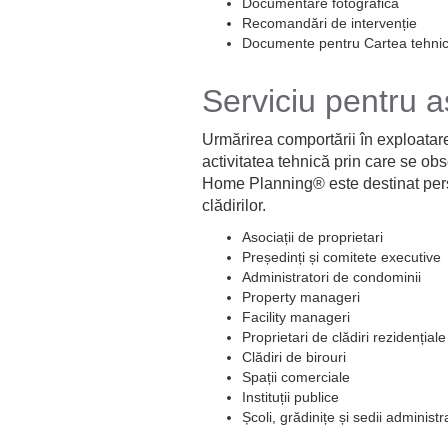
Documentare fotografică
Recomandări de intervenție
Documente pentru Cartea tehni
Serviciu pentru as
Urmărirea comportării în exploatare 
activitatea tehnică prin care se obs
Home Planning® este destinat persoa
clădirilor.
Asociații de proprietari
Președinți și comitete executive
Administratori de condominii
Property manageri
Facility manageri
Proprietari de clădiri rezidenția
Clădiri de birouri
Spații comerciale
Instituții publice
Școli, grădinițe și sedii administr