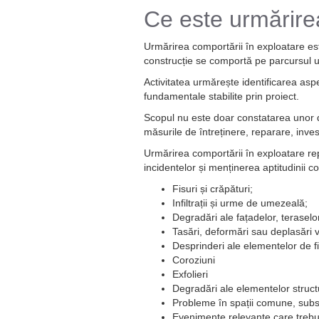
Ce este urmărirea
Urmărirea comportării în exploatare es
construcție se comportă pe parcursul uti
Activitatea urmărește identificarea aspe
fundamentale stabilite prin proiect.
Scopul nu este doar constatarea unor de
măsurile de întreținere, reparare, inve
Urmărirea comportării în exploatare repr
incidentelor și menținerea aptitudinii c
Fisuri și crăpături;
Infiltrații și urme de umezeală;
Degradări ale fațadelor, teraselo
Tasări, deformări sau deplasări vi
Desprinderi ale elementelor de fi
Coroziuni
Exfolieri
Degradări ale elementelor struct
Probleme în spații comune, subs
Evenimente relevante care treb