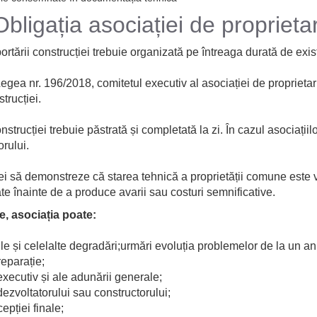
Obligația asociației de proprietar
tării construcției trebuie organizată pe întreaga durată de existe
 Legea nr. 196/2018, comitetul executiv al asociației de proprietar
trucției.
strucției trebuie păstrată și completată la zi. În cazul asociațiil
rului.
ei să demonstreze că starea tehnică a proprietății comune este v
te înainte de a produce avarii sau costuri semnificative.
e, asociația poate:
rațiile și celelalte degradări;urmări evoluția problemelor de la un an 
 reparație;
executiv și ale adunării generale;
dezvoltatorului sau constructorului;
pției finale;