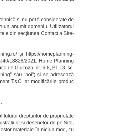
tehnică și nu pot fi considerate de
ntr-un anumit domeniu. Utilizatorul
datele din secțiunea Contact a Site-
ning.ro/ și https://homeplanning-
40/18828/2021, Home Planning
a de Glucoza, nr. 6-8, Bl. 13, sc.
ning” sau ”noi”) și se adresează
moment T&C iar modificările produc
.
l tuturor drepturilor de proprietate
lustrațiilor și desenelor de pe Site,
acestor materiale în niciun mod, cu