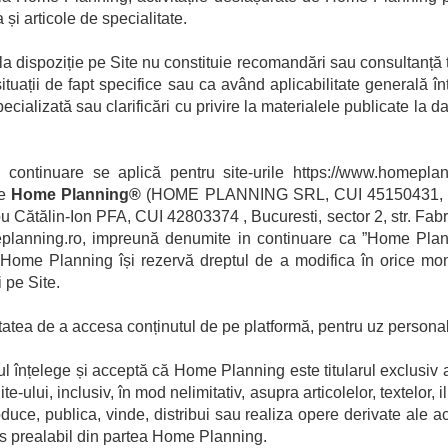
și articole de specialitate.
la dispoziție pe Site nu constituie recomandări sau consultanță 
situații de fapt specifice sau ca având aplicabilitate generală î
ecializată sau clarificări cu privire la materialele publicate la 
 continuare se aplică pentru site-urile https://www.homeplan
de
Home Planning®
(HOME PLANNING SRL, CUI 45150431, J
 Cătălin-Ion PFA, CUI 42803374 , Bucuresti, sector 2, str. Fabric
omeplanning.ro, impreună denumite in continuare ca ”Home Plan
tor). Home Planning își rezervă dreptul de a modifica în orice 
 pe Site.
ilitatea de a accesa conținutul de pe platformă, pentru uz personal
orul înțelege și acceptă că Home Planning este titularul exclusiv a
e-ului, inclusiv, în mod nelimitativ, asupra articolelor, textelor, i
oduce, publica, vinde, distribui sau realiza opere derivate ale 
es prealabil din partea Home Planning.