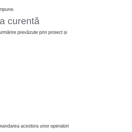
impune.
a curentă
 urmărire prevăzute prin proiect și
comandarea acestora unor operatori