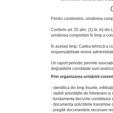
Pentru condominii, urmărirea compor
Conform art. 55 alin. (1) lit. m) din
urmărirea comportării în timp a cons
În același timp, Cartea tehnică a con
responsabilitate revine administrato
Un raport periodic permite asociați
degradările constatate sunt analiza
Prin organizarea urmăririi curent
- identifica din timp fisurile, infilt
- stabili prioritățile de întreținere și
- fundamenta deciziile comitetului 
- documenta solicitările transmise 
- pregăti documentele necesare rece