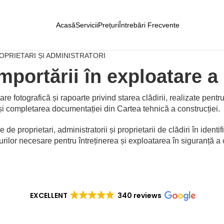
Acasă
Servicii
Prețuri
Întrebări Frecvente
OPRIETARI ȘI ADMINISTRATORI
portării în exploatare a 
e fotografică și rapoarte privind starea clădirii, realizate pentr
 completarea documentației din Cartea tehnică a construcției.
de proprietari, administratorii și proprietarii de clădiri în identi
urilor necesare pentru întreținerea și exploatarea în siguranță a 
EXCELLENT
340 reviews