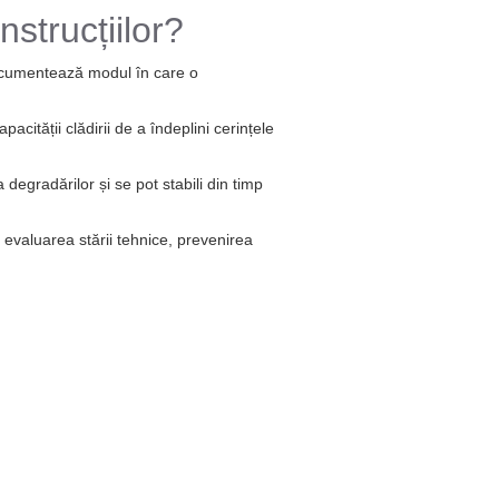
strucțiilor?
documentează modul în care o
cității clădirii de a îndeplini cerințele
degradărilor și se pot stabili din timp
a evaluarea stării tehnice, prevenirea