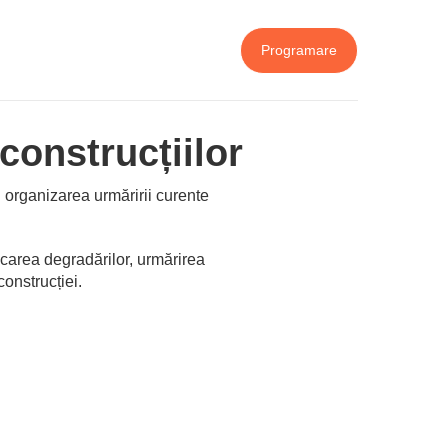
Programare
construcțiilor
u organizarea urmăririi curente
ficarea degradărilor, urmărirea
construcției.