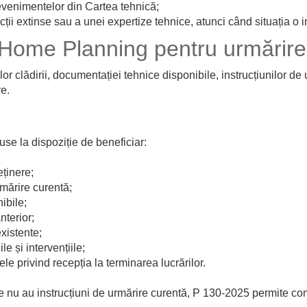
 evenimentelor din Cartea tehnică;
ii extinse sau a unei expertize tehnice, atunci când situația o 
l Home Planning pentru urmărire
lor clădirii, documentației tehnice disponibile, instrucțiunilor de
e.
se la dispoziție de beneficiar:
eținere;
rmărire curentă;
nibile;
nterior;
existente;
le și intervențiile;
e privind recepția la terminarea lucrărilor.
care nu au instrucțiuni de urmărire curentă, P 130-2025 permite 