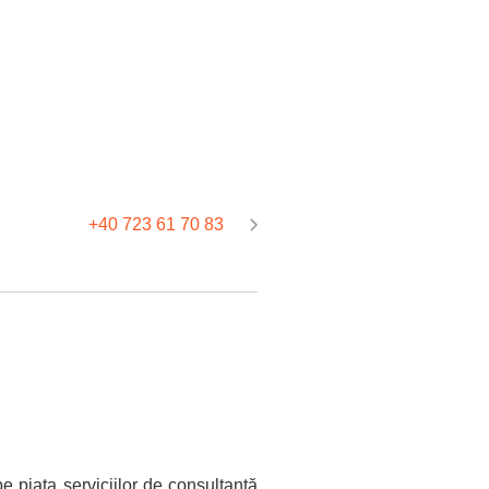
+40 723 61 70 83
e piața serviciilor de consultanță