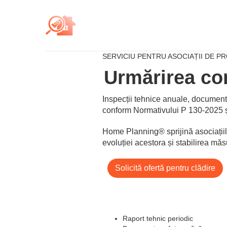
SERVICIU PENTRU ASOCIAȚII DE PR
Urmărirea com
Inspecții tehnice anuale, documentar
conform Normativului P 130-2025 și
Home Planning® sprijină asociațiile 
evoluției acestora și stabilirea măs
Solicită ofertă pentru clădire
Raport tehnic periodic