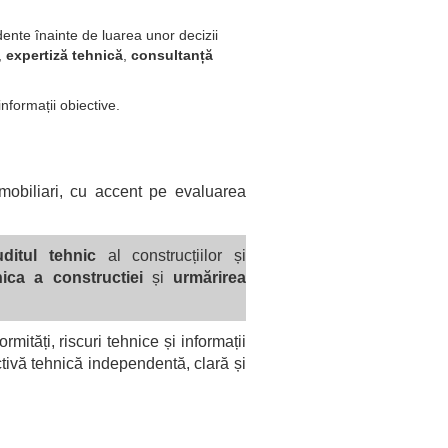
dente înainte de luarea unor decizii
,
expertiză tehnică
,
consultanță
informații obiective.
imobiliari, cu accent pe evaluarea
uditul tehnic
al construcțiilor și
nica a constructiei
și
urmărirea
rmități, riscuri tehnice și informații
tivă tehnică independentă, clară și