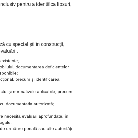
 inclusiv pentru a identifica lipsuri,
 cu specialiști în construcții,
valuării.
 existente;
imobilului, documentarea deficiențelor
sponibile;
ncțional, precum și identificarea
ectul și normativele aplicabile, precum
i cu documentația autorizată;
are necesită evaluări aprofundate, în
legale.
de urmărire penală sau alte autorități