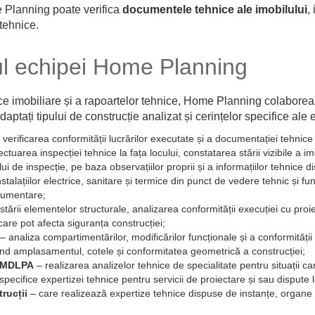
e Planning poate verifica
documentele tehnice ale imobilului
,
 tehnice.
rul echipei Home Planning
ice imobiliare și a rapoartelor tehnice, Home Planning colaborează
tați tipului de construcție analizat și cerințelor specifice ale e
 verificarea conformității lucrărilor executate și a documentației tehnice
ctuarea inspecției tehnice la fața locului, constatarea stării vizibile a 
ui de inspecție, pe baza observațiilor proprii și a informațiilor tehnice di
stalațiilor electrice, sanitare și termice din punct de vedere tehnic și fu
ocumentare;
tării elementelor structurale, analizarea conformității execuției cu proi
 care pot afecta siguranța construcției;
analiza compartimentărilor, modificărilor funcționale și a conformități
ivind amplasamentul, cotele și conformitatea geometrică a construcției;
 / MDLPA
– realizarea analizelor tehnice de specialitate pentru situații c
 specifice expertizei tehnice pentru servicii de proiectare și sau dispute 
trucții
– care realizează expertize tehnice dispuse de instanțe, organe 