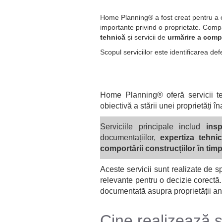
Home Planning® a fost creat pentru a of
importante privind o proprietate. Comp
tehnică
și servicii de
urmărire a compo
Scopul serviciilor este identificarea def
Home Planning® oferă servicii teh
obiectivă a stării unei proprietăți î
Serviciile principale includ
insp
documentațiilor,
expertiza tehnic
comportării construcțiilor în tim
Aceste servicii sunt realizate de spe
relevante pentru o decizie corectă
documentată asupra proprietății an
Cine realizează s