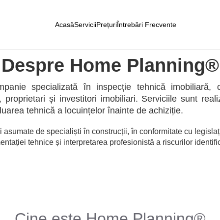
Acasă
Servicii
Prețuri
Întrebări Frecvente
Despre Home Planning®
ie specializată în inspecție tehnică imobiliară, co
proprietari și investitori imobiliari. Serviciile sunt real
luarea tehnică a locuințelor înainte de achiziție.
 asumate de specialiști în construcții, în conformitate cu legisla
tației tehnice și interpretarea profesionistă a riscurilor identifi
Cine este Home Planning®