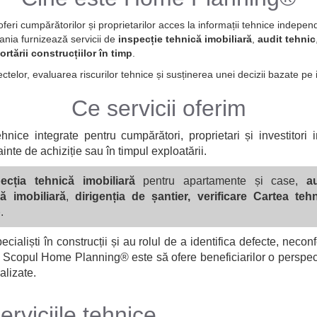
eri cumpărătorilor și proprietarilor acces la informații tehnice indepen
ania furnizează servicii de
inspecție tehnică imobiliară
,
audit tehnic
rtării construcțiilor în timp
.
ectelor, evaluarea riscurilor tehnice și susținerea unei decizii bazate pe 
Ce servicii oferim
nice integrate pentru cumpărători, proprietari și investitori 
nainte de achiziție sau în timpul exploatării.
ecția tehnică imobiliară
pentru apartamente și case,
a
ă imobiliară
,
dirigenția de șantier, verificare Cartea teh
p
.
cialiști în construcții și au rolul de a identifica defecte, neconfo
. Scopul Home Planning® este să ofere beneficiarilor o perspec
alizate.
erviciile tehnice