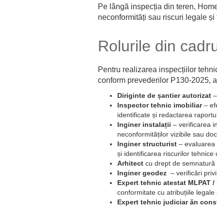
Pe lângă inspecția din teren, Hom
neconformități sau riscuri legale și
Rolurile din cad
Pentru realizarea inspecțiilor tehn
conform prevederilor P130-2025, adap
Diriginte de șantier autorizat
–
Inspector tehnic imobiliar
– efe
identificate și redactarea raportul
Inginer instalații
– verificarea in
neconformităților vizibile sau d
Inginer structurist
– evaluarea s
și identificarea riscurilor tehnice
Arhitect
cu drept de semnatură – 
Inginer geodez
– verificări pr
Expert tehnic atestat MLPAT
conformitate cu atribuțiile legale
Expert tehnic judiciar ăn cons