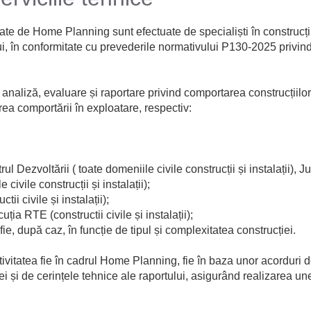
zate de Home Planning sunt efectuate de specialiști în construcții,
i, în conformitate cu prevederile normativului P130-2025 privind
analiză, evaluare și raportare privind comportarea construcțiilo
rea comportării în exploatare, respectiv:
rul Dezvoltării ( toate domeniile civile construcții și instalații), Jus
 civile construcții și instalații);
tii civile și instalații);
ția RTE (constructii civile și instalații);
ie, după caz, în funcție de tipul și complexitatea construcției.
ctivitatea fie în cadrul Home Planning, fie în baza unor acorduri 
ei și de cerințele tehnice ale raportului, asigurând realizarea un