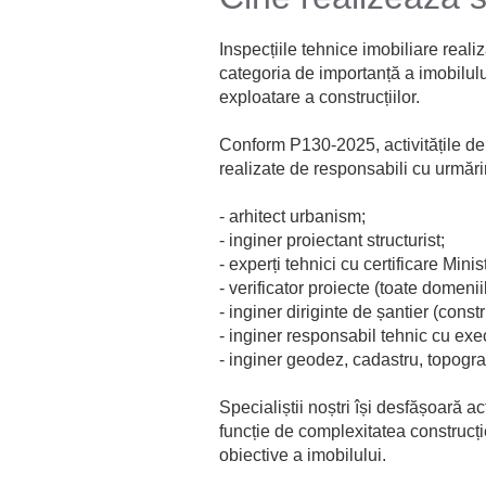
Inspecțiile tehnice imobiliare reali
categoria de importanță a imobilulu
exploatare a construcțiilor.
Conform P130-2025, activitățile de 
realizate de responsabili cu urmări
- arhitect urbanism;
- inginer proiectant structurist;
- experți tehnici cu certificare Minist
- verificator proiecte (toate domeniile
- inginer diriginte de șantier (construc
- inginer responsabil tehnic cu execu
- inginer geodez, cadastru, topograf
Specialiștii noștri își desfășoară a
funcție de complexitatea construcți
obiective a imobilului.