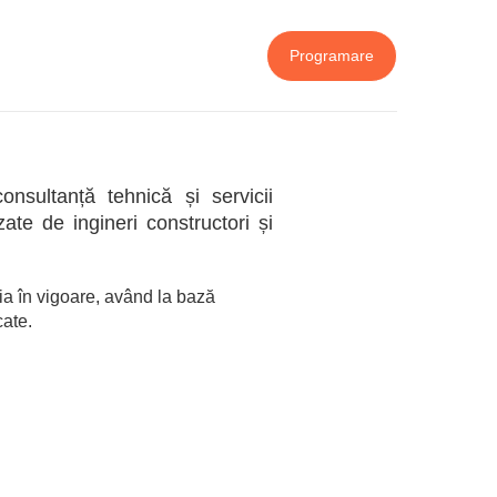
Programare
nsultanță tehnică și servicii
izate de ingineri constructori și
ția în vigoare, având la bază
cate.