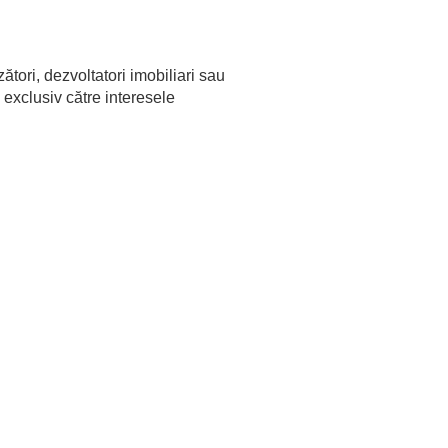
zători, dezvoltatori imobiliari sau
 exclusiv către interesele
+40 723 61 70 83