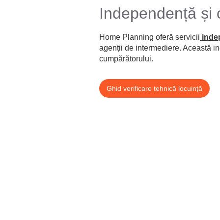
Independență și o
Home Planning oferă servicii
inde
agenții de intermediere. Această in
cumpărătorului.
Ghid verificare tehnică locuință
office@homeplanning.ro