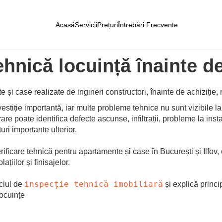
Acasă
Servicii
Prețuri
Întrebări Frecvente
tehnică locuință înainte 
 și case realizate de ingineri constructori, înainte de achiziție,
vestiție importantă, iar multe probleme tehnice nu sunt vizibile la
re poate identifica defecte ascunse, infiltrații, probleme la instal
ri importante ulterior.
ificare tehnică pentru apartamente și case în București și Ilfov, 
lațiilor și finisajelor.
inspecție tehnică imobiliară
ciul de
și explică princ
locuințe