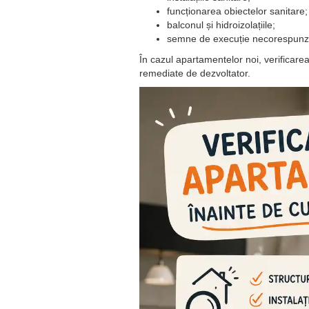
funcționarea obiectelor sanitare;
balconul și hidroizolațiile;
semne de execuție necorespunz
În cazul apartamentelor noi, verificare
remediate de dezvoltator.