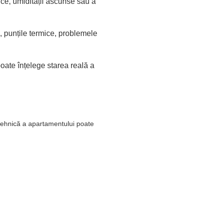
rmice, umidității ascunse sau a
le, punțile termice, problemele
 poate înțelege starea reală a
 tehnică a apartamentului poate