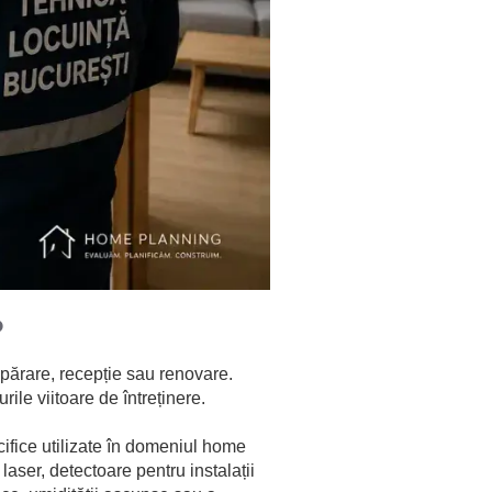
?
mpărare, recepție sau renovare.
rile viitoare de întreținere.
cifice utilizate în domeniul
home
aser, detectoare pentru instalații