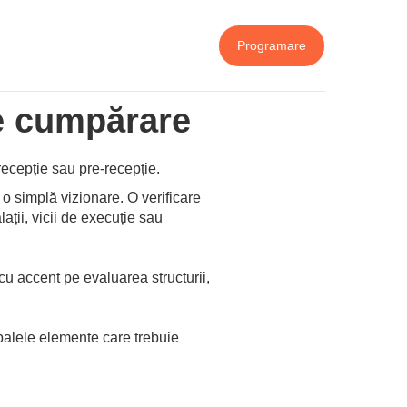
Programare
de cumpărare
 recepție sau pre-recepție.
 o simplă vizionare. O verificare
ații, vicii de execuție sau
cu accent pe evaluarea structurii,
ipalele elemente care trebuie