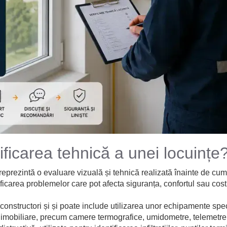
ficarea tehnică a unei locuințe
 reprezintă o evaluare vizuală și tehnică realizată înainte de cu
ificarea problemelor care pot afecta siguranța, confortul sau costu
 constructori și și poate include utilizarea unor echipamente spe
e imobiliare, precum camere termografice, umidometre, telemetre l