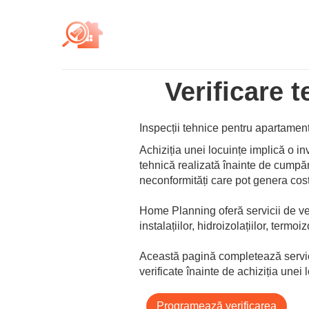
Verificare 
Inspecții tehnice pentru apartamente
Achiziția unei locuințe implică o in
tehnică realizată înainte de cumpăra
neconformități care pot genera costu
Home Planning oferă servicii de ver
instalațiilor, hidroizolațiilor, termoizo
Această pagină completează servi
verificate înainte de achiziția unei 
Programează verificarea