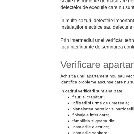
și alte instrumente de măsurare nedis
defectelor de execuție care nu sunt 
În multe cazuri, defectele importante
instalațiilor electrice sau defect
Prin intermediul unei verificări teh
locuinței înainte de semnarea cont
Verificare apart
Achiziția unui apartament nou sau vechi
identifica probleme ascunse care nu su
În cadrul verificării sunt analizate:
fisuri și crăpături;
infiltrații și urme de umezeală;
planeitatea pereților și pardoselil
finisajele interioare;
tâmplăria și geamurile;
instalațiile electrice;
instalațiile sanitare;