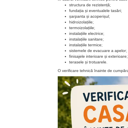
structura de rezistență;
fundația și eventualele tasări;
șarpanta și acoperișul;
hidroizolațiile;
termoizolațiile;
instalațiile electrice;
instalațiile sanitare;
instalațiile termice;
sistemele de evacuare a apelor;
finisajele interioare și exterioare;
terasele și trotuarele.
O verificare tehnică înainte de cumpărar