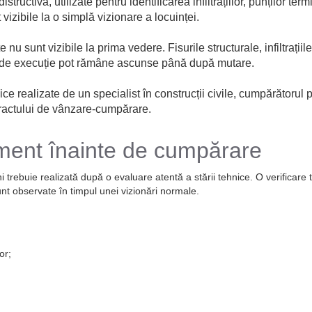
tructivă, utilizate pentru identificarea infiltrațiilor, punților te
vizibile la o simplă vizionare a locuinței.
 nu sunt vizibile la prima vedere. Fisurile structurale, infiltrații
ele de execuție pot rămâne ascunse până după mutare.
nice realizate de un specialist în construcții civile, cumpărătorul
ractului de vânzare-cumpărare.
ament înainte de cumpărare
 trebuie realizată după o evaluare atentă a stării tehnice. O verificare
nt observate în timpul unei vizionări normale.
or;