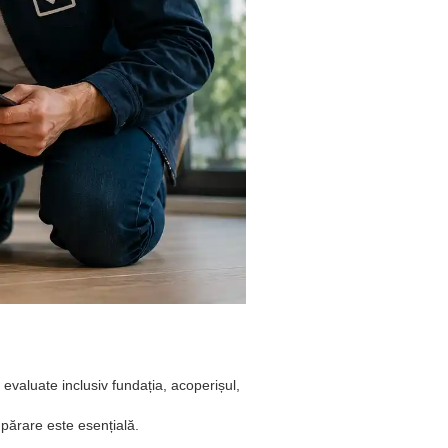
evaluate inclusiv fundația, acoperișul,
mpărare este esențială.