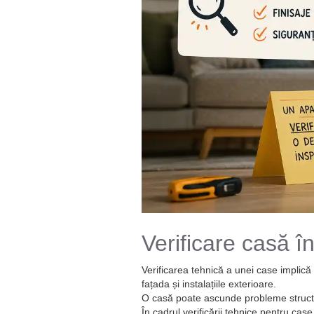
Verificare casă în
Verificarea tehnică a unei case implic
fațada și instalațiile exterioare.
O casă poate ascunde probleme structura
În cadrul verificării tehnice pentru case